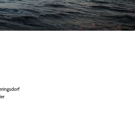
eringsdorf
der