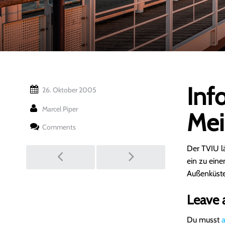
Inf
26. Oktober 2005
Marcel Piper
Mei
Comments
Post
Der TVIU l
ein zu ein
Außenküst
navigation
Leave 
Du musst