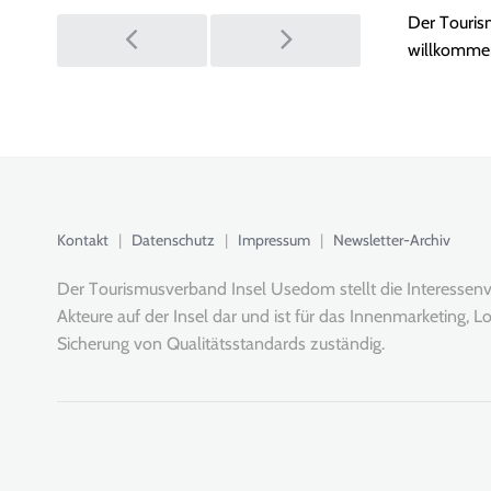
e.V.
Post
Der Touris
begrüßt
neue
willkommen
Mitglieder
navigation
Kontakt
|
Datenschutz
|
Impressum
|
Newsletter-Archiv
Der Tourismusverband Insel Usedom stellt die Interessenve
Akteure auf der Insel dar und ist für das Innenmarketing,
Lo
Sicherung von Qualitätsstandards zuständig.