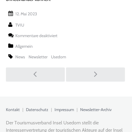
12. Mai 2023
TVIU
für
Kommentare deaktiviert
Mien
Usedom
Allgemein
&
Ich,
News
Newsletter
Usedom
wie
gut
Post
kennt
der
Bewohner
seine
navigation
Insel?
Kontakt
|
Datenschutz
|
Impressum
|
Newsletter-Archiv
Der Tourismusverband Insel Usedom stellt die
Interessenvertretung der touristischen Akteure auf der Insel